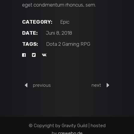
eget condimentum rhoncus, sem.
CATEGORY:
Epic
DATE:
Juni 8, 2018
TAGS:
Dota 2
Gaming
RPG
previous
next
© Copyright by Gravity Guild | hosted
by
crewebo.de